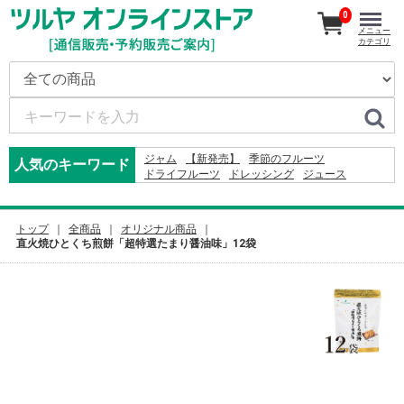
0
メニュー
カテゴリ
ジャム
【新発売】
季節のフルーツ
人気のキーワード
ドライフルーツ
ドレッシング
ジュース
かりんとう
おやき
米
そば
2026
りんご
カレー
2024
りんごかりんとう
2027
コーヒー
ふりかけ
レモン
2025
トップ
全商品
オリジナル商品
直火焼ひとくち煎餅「超特選たまり醤油味」12袋