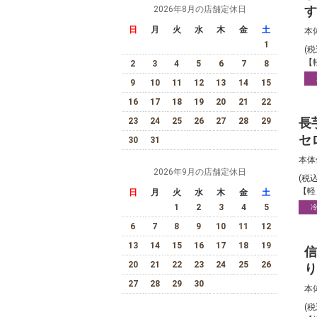
す
2026年8月の店舗定休日
離
日
月
火
水
木
金
土
本
1
(
【
2
3
4
5
6
7
8
9
10
11
12
13
14
15
16
17
18
19
20
21
22
長
23
24
25
26
27
28
29
セ
30
31
3
本体
く
2026年9月の店舗定休日
(税
【軽
日
月
火
水
木
金
土
1
2
3
4
5
6
7
8
9
10
11
12
13
14
15
16
17
18
19
信
20
21
22
23
24
25
26
り
し
27
28
29
30
本
(