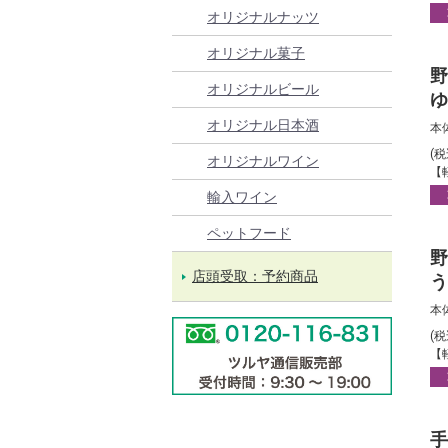
オリジナルナッツ
オリジナル菓子
野
オリジナルビール
ゆ
は
オリジナル日本酒
本
(
オリジナルワイン
【
輸入ワイン
ペットフード
野
店頭受取：予約商品
う
縄
本
(
【
手