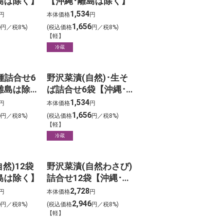
島は除く】
【沖縄･離島は除く】
1,534
円
本体価格
円
6
1,656
円／税8%)
(税込価格
円／税8%)
【軽】
冷蔵
種詰合せ6
野沢菜漬(自然)･生そ
離島は除
ば詰合せ6袋【沖縄･
離島は除く】
1,534
円
本体価格
円
6
1,656
円／税8%)
(税込価格
円／税8%)
【軽】
冷蔵
然)12袋
野沢菜漬(自然わさび)
島は除く】
詰合せ12袋【沖縄･離
島は除く】
2,728
円
本体価格
円
6
2,946
円／税8%)
(税込価格
円／税8%)
【軽】