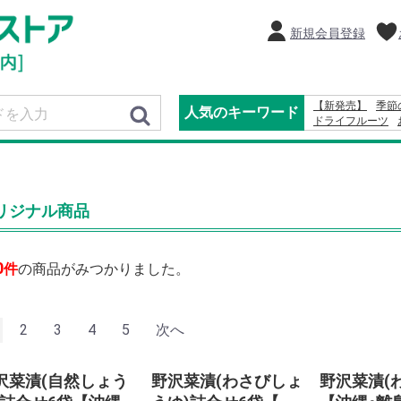
新規会員登録
【新発売】
季節
人気のキーワード
ドライフルーツ
りんご
2027
20
オードブル
レモ
リジナル商品
0
件
の商品がみつかりました。
2
3
4
5
次へ
沢菜漬(自然しょう
野沢菜漬(わさびしょ
野沢菜漬(