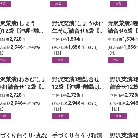
冷蔵
冷蔵
冷蔵
沢菜漬(しょう
野沢菜漬(しょうゆ)･
野沢菜漬3種
)12袋【沖縄･離島
生そば詰合せ6袋【沖
詰合せ6袋【
除く】
縄･離島は除く】
島は除く】
2,728
1,534
1,534
体価格
円
本体価格
円
本体価格
2,946
1,656
1,656
税込価格
円／税8%)
(税込価格
円／税8%)
(税込価格
軽】
【軽】
【軽】
冷蔵
冷蔵
冷蔵
沢菜漬(わさびしょ
野沢菜漬3種詰合せ
野沢菜漬3
ゆ)詰合せ12袋【沖
12袋【沖縄･離島は
詰合せ12
･離島は除く】
除く】
離島は除く
2,728
2,728
2,728
体価格
円
本体価格
円
本体価格
2,946
2,946
2,94
税込価格
円／税8%)
(税込価格
円／税8%)
(税込価格
軽】
【軽】
【軽】
冷蔵
冷蔵
冷蔵
づくり白うり･丸な
手づくり白うり粕漬
野沢菜漬3