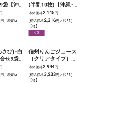
9袋【沖
(半割10枚)【沖縄･離
除く】
島は除く】
2,145
円
本体価格
円
9
2,316
円／税8%)
(税込価格
円／税8%)
【軽】
冷蔵
さび)･白
信州りんごジュース
合せ9袋
（クリアタイプ）
島は除く】
750ml×6本
2,994
円
本体価格
円
9
3,233
円／税8%)
(税込価格
円／税8%)
【軽】