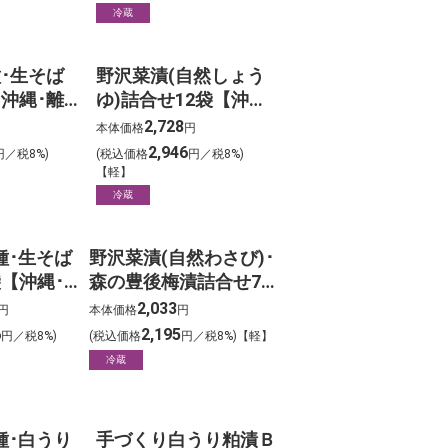
冷蔵
･生そば
野沢菜漬(自然しょう
沖縄･離
ゆ)詰合せ12袋【沖縄･
離島は除く】
2,728
円
本体価格
円
2,946
円／税8%)
(税込価格
円／税8%)
【軽】
冷蔵
種･生そば
野沢菜漬(自然わさび)･
袋【沖縄･
森の豊後梅漬詰合せ7
】
袋【沖縄･離島は除
2,033
円
本体価格
円
く】
6
2,195
円／税8%)
(税込価格
円／税8%)【軽】
冷蔵
種･白うり
手づくり白うり粕漬Ｂ