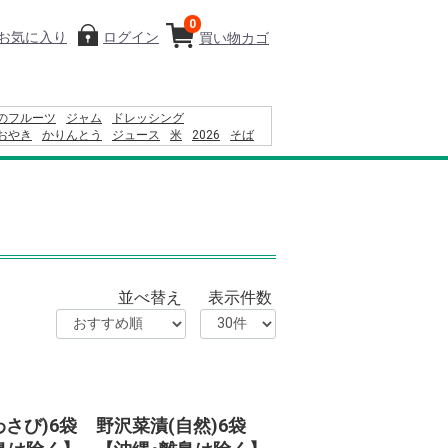
0
お気に入り
ログイン
買い物カゴ
のフルーツ
ジャム
ドレッシング
おやき
かりんとう
ジュース
米
2026
そば
24
コーヒー
カレー
りんごかりんとう
ン
ふりかけ
並べ替え
表示件数
わさび)6袋
野沢菜漬(自然)6袋