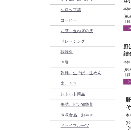
ゆ
離
本体
シロップ漬
(税
コーヒー
【軽
お茶、玉ねぎの皮
ドレッシング
野
調味料
詰
島
お酢
本体
(税
乾麺、生そば、生めん
【軽
米、もち
レトルト商品
野
缶詰、ビン物惣菜
そ
縄
冷凍食品、おやき
本
(
ドライフルーツ
【