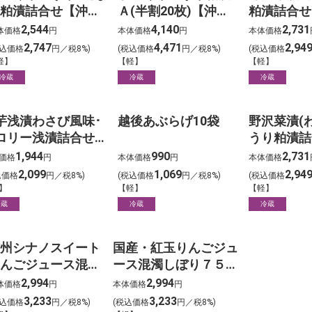
粕漬詰合せ【沖縄･
Ａ(半割20枚)【沖縄･
粕漬詰合せ
島は除く】
離島は除く】
縄･離島は
2,544
4,140
2,731
体価格
円
本体価格
円
本体価格
2,747
4,471
2,94
税込価格
円／税8%)
(税込価格
円／税8%)
(税込価格
軽】
【軽】
【軽】
冷蔵
冷蔵
冷蔵
芋浅漬わさび風味･
越後あぶらげ10袋
野沢菜漬(わ
ロリー浅漬詰合せ各
うり粕漬詰
袋【沖縄･離島は除
【沖縄･離
1,944
990
2,731
価格
円
本体価格
円
本体価格
】
2,099
1,069
2,94
込価格
円／税8%)
(税込価格
円／税8%)
(税込価格
】
【軽】
【軽】
冷蔵
冷蔵
冷蔵
州シナノスイート
国産・紅玉りんごジュ
んごジュース混濁
ース混濁しぼり７５０
ぼり７５０ml×6本
ml×６本
2,994
2,994
体価格
円
本体価格
円
3,233
3,233
税込価格
円／税8%)
(税込価格
円／税8%)