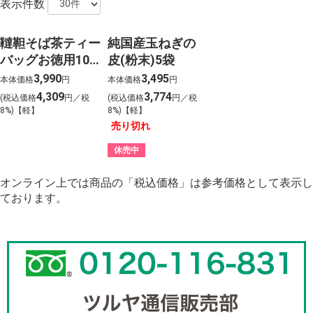
表示件数
韃靼そば茶ティー
純国産玉ねぎの
バッグお徳用10
皮(粉末)5袋
袋
3,990
3,495
本体価格
円
本体価格
円
4,309
3,774
(税込価格
円／税
(税込価格
円／税
8%)【軽】
8%)【軽】
売り切れ
休売中
オンライン上では商品の「税込価格」は参考価格として表示し
ております。