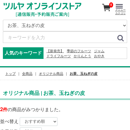
0
メニュー
カテゴリ
【新発売】
季節のフルーツ
ジャム
人気のキーワード
ドライフルーツ
かりんとう
おやき
ドレッシング
ジュース
米
2026
そば
りんご
2024
カレー
2027
コーヒー
りんごかりんとう
レモン
ふりかけ
2025
トップ
全商品
オリジナル商品
お茶、玉ねぎの皮
オリジナル商品 | お茶、玉ねぎの皮
2
件
の商品がみつかりました。
並べ替え