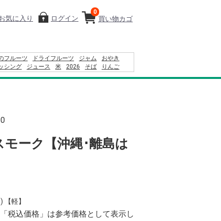
0
お気に入り
ログイン
買い物カゴ
のフルーツ
ドライフルーツ
ジャム
おやき
ッシング
ジュース
米
2026
そば
りんご
24
コーヒー
りんごかりんとう
ふりかけ
10
スモーク【沖縄･離島は
) 【軽】
「税込価格」は参考価格として表示し