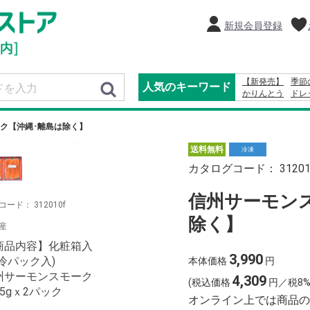
新規会員登録
【新発売】
季節
人気のキーワード
かりんとう
ドレ
カレー
2027
20
レモン
2025
ク【沖縄･離島は除く】
送料無料
冷凍
カタログコード：
3120
信州サーモン
コード：
312010f
除く】
産
商品内容】化粧箱入
3,990
保冷パック入)
本体価格
円
州サーモンスモーク
4,309
(税込価格
円／税8%
5gｘ2パック
オンライン上では商品の