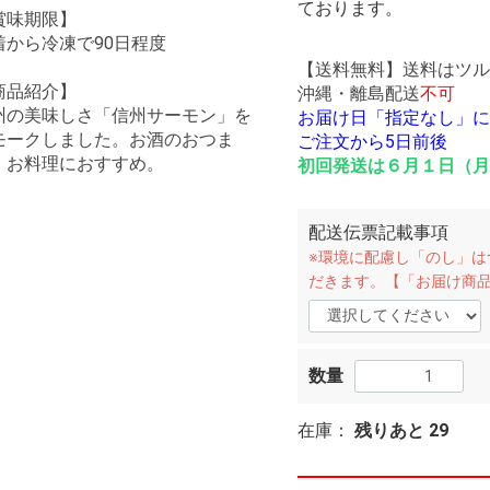
ております。
賞味期限】
着から冷凍で90日程度
【送料無料】送料はツル
商品紹介】
沖縄・離島配送
不可
州の美味しさ「信州サーモン」を
お届け日「指定なし」に
モークしました。お酒のおつま
ご注文から5日前後
、お料理におすすめ。
初回発送は６月１日（月
配送伝票記載事項
※環境に配慮し「のし」は
だきます。【「お届け商
数量
在庫：
残りあと
29