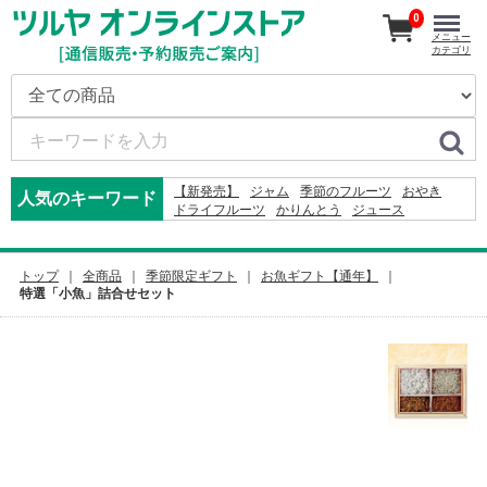
0
メニュー
カテゴリ
【新発売】
ジャム
季節のフルーツ
おやき
人気のキーワード
ドライフルーツ
かりんとう
ジュース
ドレッシング
米
2026
そば
りんご
カレー
2024
2027
コーヒー
りんごかりんとう
ナッツ
ふりかけ
レモン
トップ
全商品
季節限定ギフト
お魚ギフト【通年】
特選「小魚」詰合せセット