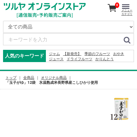
0
メニュー
カテゴリ
ジャム
【新発売】
季節のフルーツ
おやき
人気のキーワード
ジュース
ドライフルーツ
かりんとう
ドレッシング
2026
米
そば
りんご
コーヒー
オードブル
2027
りんごかりんとう
カレー
2024
レモン
野沢菜
トップ
全商品
オリジナル商品
「玉子がゆ」12袋 氷温熟成米長野県産こしひかり使用