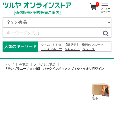
0
メニュー
カテゴリ
ジャム
おやき
【新発売】
季節のフルーツ
人気のキーワード
ドライフルーツ
かりんとう
ジュース
ドレッシング
米
2026
そば
りんご
カレー
コーヒー
2024
2027
りんごかりんとう
ふりかけ
レモン
ナッツ
トップ
全商品
オリジナル商品
「テンプラニーリョ」4個 バックインボックスヴィルトゥオソ赤ワイン