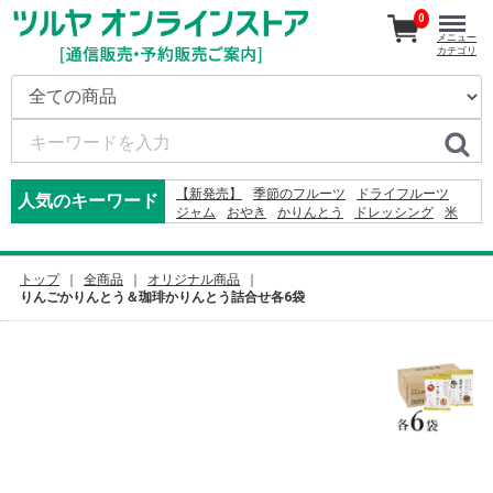
0
メニュー
カテゴリ
【新発売】
季節のフルーツ
ドライフルーツ
人気のキーワード
ジャム
おやき
かりんとう
ドレッシング
米
ジュース
2026
そば
りんご
カレー
コーヒー
2027
2024
りんごかりんとう
ふりかけ
レモン
ナッツ
トップ
全商品
オリジナル商品
りんごかりんとう＆珈琲かりんとう詰合せ各6袋