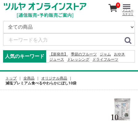
0
メニュー
カテゴリ
【新発売】
季節のフルーツ
ジャム
おやき
人気のキーワード
ジュース
ドレッシング
ドライフルーツ
かりんとう
米
2026
そば
オードブル
コーヒー
りんご
りんごかりんとう
2027
2024
ふりかけ
カレー
レモン
トップ
全商品
オリジナル商品
減塩プレミアム食べるやわらかにぼし10袋