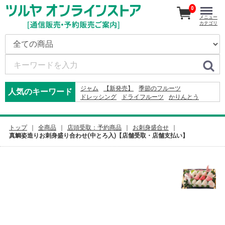
0
メニュー
カテゴリ
ジャム
【新発売】
季節のフルーツ
人気のキーワード
ドレッシング
ドライフルーツ
かりんとう
おやき
ジュース
2026
米
そば
りんご
2027
コーヒー
カレー
2024
りんごかりんとう
オードブル
レモン
ふりかけ
トップ
全商品
店頭受取：予約商品
お刺身盛合せ
真鯛姿造りお刺身盛り合わせ(中とろ入)【店舗受取・店舗支払い】