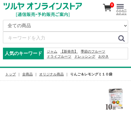
0
メニュー
カテゴリ
ジャム
【新発売】
季節のフルーツ
人気のキーワード
ドライフルーツ
ドレッシング
おやき
かりんとう
ジュース
2026
米
そば
りんご
2027
カレー
コーヒー
りんごかりんとう
2024
オードブル
レモン
ふりかけ
トップ
全商品
オリジナル商品
りんご＆レモングミ１０袋