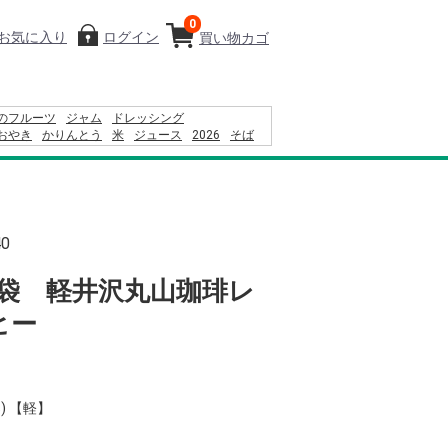
0
お気に入り
ログイン
買い物カゴ
のフルーツ
ジャム
ドレッシング
おやき
かりんとう
米
ジュース
2026
そば
24
カレー
りんごかりんとう
コーヒー
レモン
ブル
40
4袋 軽井沢丸山珈琲レ
ヒー
) 【軽】