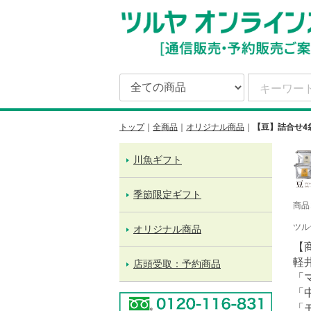
トップ
全商品
オリジナル商品
【豆】詰合せ4
川魚ギフト
季節限定ギフト
商品
ツル
オリジナル商品
【
軽
店頭受取：予約商品
「
「
「