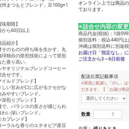
オンライン上では商品の
信州まつもとブレンド」豆100g×1
ております。
賞味期限】
※詰合せ内容の変
着から60日以上
商品代金(税抜)：1袋599
個別送料：税込440円
商品紹介】
沖縄は個別送料に別途税
材そのものの持ち味を生かす、丸
お届け日「指定なし」に
珈琲独自の焙煎技術によって焙煎
ご注文から3～6日前後
れた香り高い、
ルヤオリジナルブレンドコーヒー
詰合せです。
配送伝票記載事項
マイルドブレンド】
※環境に配慮し「のし」は
さしい甘みが口に広がるクセがな
だきます。【「お届け商
飲みやすいブレンド。
中深煎りブレンド】
雑で、バランスの良さが感じられ
味わい深いブレンド。
数量
モカブレンド】
ローラルな香りのエチオピア産豆
在庫：
残りあと
9