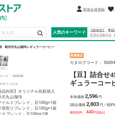
新規会員登録
【新発売】
季節
人気のキーワード
ドライフルーツ
りんご
2027
20
ふりかけ
オード
袋 軽井沢丸山珈琲レギュラーコーヒー
数量限定
カタログコード：
5600
【豆】詰合せ
コード：
560040
ギュラーコー
ヤオリジナル
商品内容】オリジナル化粧箱入
2,596
井沢丸山珈琲
本体価格
円
マイルドブレンド」豆100g×1袋
2,803
(税込価格
円／税8%
中深煎りブレンド」豆100g×1袋
440
個別送料：
円(税込)
モカブレンド」豆100g×1袋