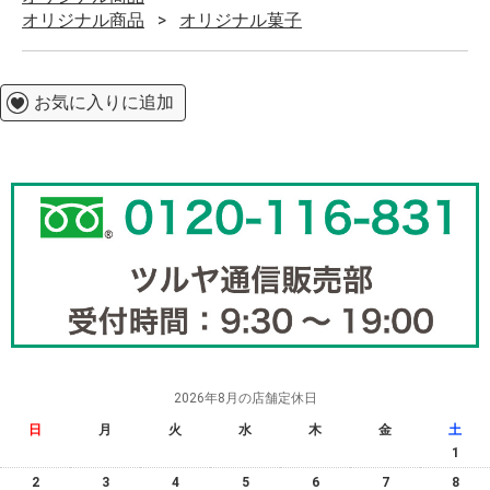
オリジナル商品
オリジナル菓子
お気に入りに追加
2026年8月の店舗定休日
日
月
火
水
木
金
土
1
2
3
4
5
6
7
8