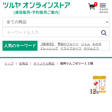
0
メニュー
カテゴリ
【新発売】
季節のフルーツ
ジャム
おやき
人気のキーワード
ドレッシング
ドライフルーツ
かりんとう
ジュース
米
2026
そば
りんご
2027
コーヒー
りんごかりんとう
オードブル
2024
カレー
野沢菜
レモン
トップ
全商品
オリジナル商品
信州りんごゼリー１２袋