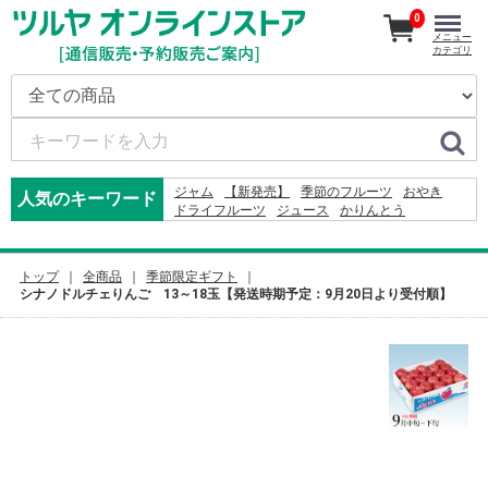
0
メニュー
カテゴリ
ジャム
【新発売】
季節のフルーツ
おやき
人気のキーワード
ドライフルーツ
ジュース
かりんとう
ドレッシング
米
2026
そば
りんご
コーヒー
オードブル
2027
りんごかりんとう
カレー
2024
ふりかけ
野沢菜
トップ
全商品
季節限定ギフト
シナノドルチェりんご 13～18玉【発送時期予定：9月20日より受付順】