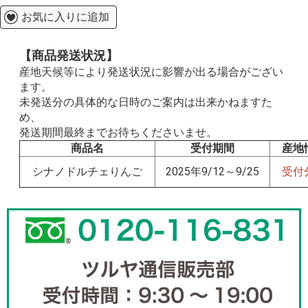
お気に入りに追加
【商品発送状況】
産地天候等により発送状況に影響が出る場合がござい
ます。
未発送分の具体的な日時のご案内は出来かねますた
め、
発送期間最終までお待ちくださいませ。
商品名
受付期間
産地
シナノドルチェりんご
2025年9/12～9/25
受付