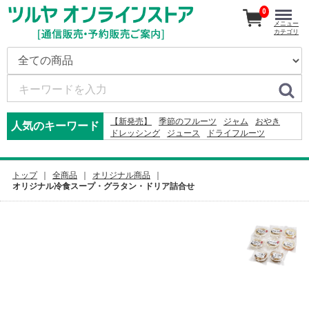
0
メニュー
カテゴリ
【新発売】
季節のフルーツ
ジャム
おやき
人気のキーワード
ドレッシング
ジュース
ドライフルーツ
かりんとう
米
2026
コーヒー
そば
オードブル
りんご
りんごかりんとう
2027
2024
ふりかけ
カレー
2025
トップ
全商品
オリジナル商品
オリジナル冷食スープ・グラタン・ドリア詰合せ