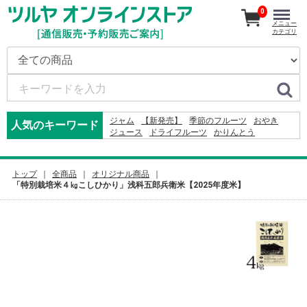
0
メニュー
カテゴリ
ジャム
【新発売】
季節のフルーツ
おやき
人気のキーワード
ジュース
ドライフルーツ
かりんとう
ドレッシング
2026
米
そば
りんご
オードブル
コーヒー
2027
りんごかりんとう
カレー
2024
レモン
ふりかけ
トップ
全商品
オリジナル商品
「特別栽培米４㎏こしひかり」浅科五郎兵衛米【2025年度米】