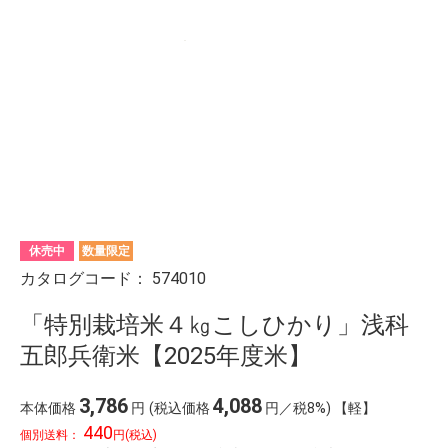
休売中
数量限定
カタログコード：
574010
「特別栽培米４㎏こしひかり」浅科
五郎兵衛米【2025年度米】
3,786
4,088
本体価格
円
(税込価格
円／税8%) 【軽】
440
個別送料：
円(税込)