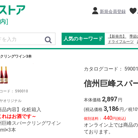
新規会員登録
【新発売】
季節
人気のキーワード
ドライフルーツ
りんご
2027
20
オードブル
ふり
クリングワイン3本
カタログコード：
5900
信州巨峰スパ
コード：
590010
2,897
本体価格
円
ヤオリジナル
3,186
商品内容】化粧箱入
(税込価格
円／税10
これはお酒です～
440
個別送料：
円(税込)
州巨峰スパークリングワイン
オンライン上では商品の
0ml×3本
ております。