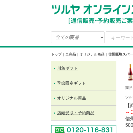
トップ
全商品
オリジナル商品
信州巨峰スパー
川魚ギフト
季節限定ギフト
商品
ツル
オリジナル商品
【
～
店頭受取：予約商品
信
50