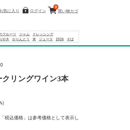
0
お気に入り
ログイン
買い物カゴ
のフルーツ
ジャム
ドレッシング
おやき
かりんとう
米
ジュース
2026
そば
24
カレー
コーヒー
りんごかりんとう
かけ
レモン
10
ークリングワイン3本
%)
「税込価格」は参考価格として表示し