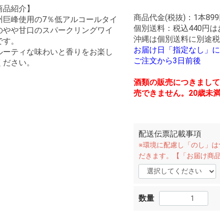
商品紹介】
商品代金(税抜)：1本899
州巨峰使用の7％低アルコールタイ
個別送料：税込440円
のやや甘口のスパークリングワイ
沖縄は個別送料に別途税
です。
お届け日「指定なし」に
ルーティな味わいと香りをお楽し
ご注文から3日前後
ください。
酒類の販売につきまして
売できません。20歳未
配送伝票記載事項
※環境に配慮し「のし」は
だきます。【「お届け商
数量