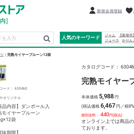
新規会員登録
ジャム
【新発売
人気のキーワード
ジュース
かりん
コーヒー
オード
ふりかけ
野沢菜
ツ
完熟モイヤープルーン12袋
カタログコード：
6304
完熟モイヤープ
コード：
630460
5,988
本体価格
円
ヤオリジナル
6,467
商品内容】ダンボール入
(税込価格
円／税8%
熟モイヤープルーン
440
個別送料：
円(税込)
0g×12袋
オンライン上では商品の
ております。
賞味期限】