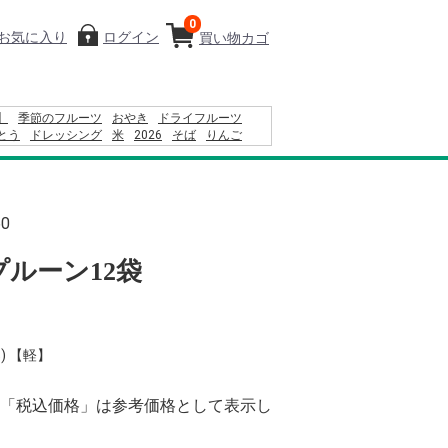
0
お気に入り
ログイン
買い物カゴ
】
季節のフルーツ
おやき
ドライフルーツ
とう
ドレッシング
米
2026
そば
りんご
ブル
2027
りんごかりんとう
カレー
2024
60
ルーン12袋
) 【軽】
「税込価格」は参考価格として表示し