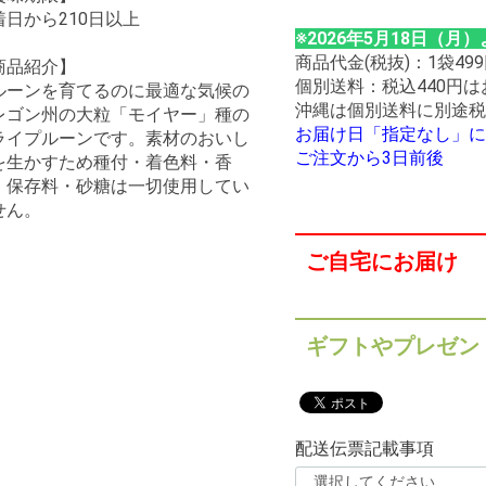
着日から210日以上
※2026年5月18日（
商品代金(税抜)：1袋499円
商品紹介】
個別送料：税込440円
ルーンを育てるのに最適な気候の
沖縄は個別送料に別途税
レゴン州の大粒「モイヤー」種の
お届け日「指定なし」に
ライプルーンです。素材のおいし
ご注文から3日前後
を生かすため種付・着色料・香
・保存料・砂糖は一切使用してい
せん。
ご自宅にお届け
ギフトやプレゼン
配送伝票記載事項