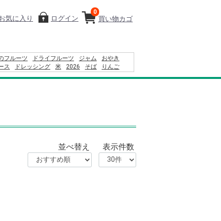
0
お気に入り
ログイン
買い物カゴ
のフルーツ
ドライフルーツ
ジャム
おやき
ース
ドレッシング
米
2026
そば
りんご
レー
コーヒー
りんごかりんとう
ふりかけ
並べ替え
表示件数