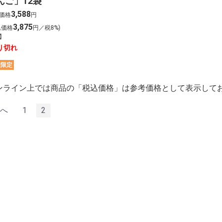
んご」12袋
3,588
価格
円
3,875
込価格
円／税8%)
】
り切れ
量限定
ンライン上では商品の「税込価格」は参考価格として表示して
へ
1
2