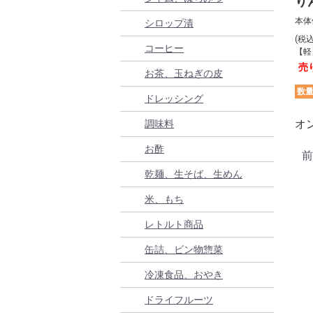
り
本体
シロップ漬
(税
コーヒー
【軽
売
お茶、玉ねぎの皮
数
ドレッシング
オ
調味料
お酢
前
乾麺、生そば、生めん
米、もち
レトルト商品
缶詰、ビン物惣菜
冷凍食品、おやき
ドライフルーツ