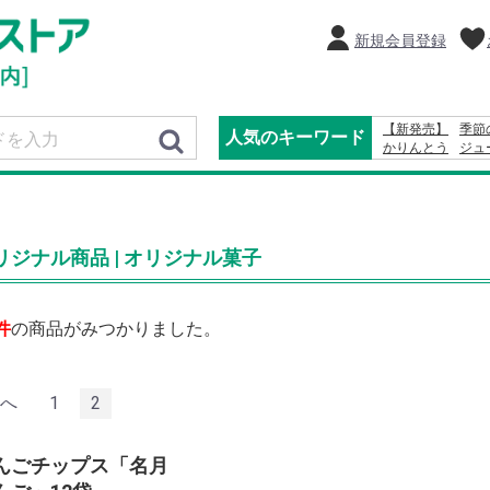
新規会員登録
【新発売】
季節
人気のキーワード
かりんとう
ジュ
2024
2027
カ
レモン
2025
リジナル商品 | オリジナル菓子
件
の商品がみつかりました。
へ
1
2
んごチップス「名月