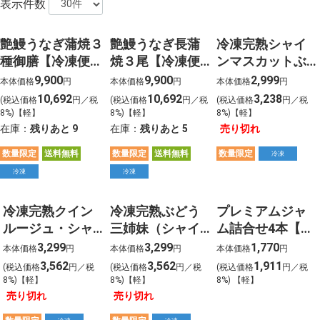
表示件数
艶鰻うなぎ蒲焼３
艶鰻うなぎ長蒲
冷凍完熟シャイ
種御膳【冷凍便/
焼３尾【冷凍便/
ンマスカットぶ
沖縄は別料金】
沖縄は別料金】
どう 【沖縄・
9,900
9,900
2,999
本体価格
円
本体価格
円
本体価格
円
離島は除く】
10,692
10,692
3,238
(税込価格
円／税
(税込価格
円／税
(税込価格
円／税
8%)【軽】
8%)【軽】
8%)【軽】
在庫：
残りあと
9
在庫：
残りあと
5
売り切れ
数量限定
送料無料
数量限定
送料無料
数量限定
冷凍
冷凍
冷凍
冷凍完熟クイン
冷凍完熟ぶどう
プレミアムジャ
ルージュ・シャ
三姉妹（シャイ
ム詰合せ4本【詰
インマスカット
ン・ルージュ・
合せ内容を選択
3,299
3,299
1,770
本体価格
円
本体価格
円
本体価格
円
ぶどう 【沖
パープル）
してください】
3,562
3,562
1,911
(税込価格
円／税
(税込価格
円／税
(税込価格
円／税
縄・離島は除
【沖縄・離島は
8%)【軽】
8%)【軽】
8%) 【軽】
く】
除く】
売り切れ
売り切れ