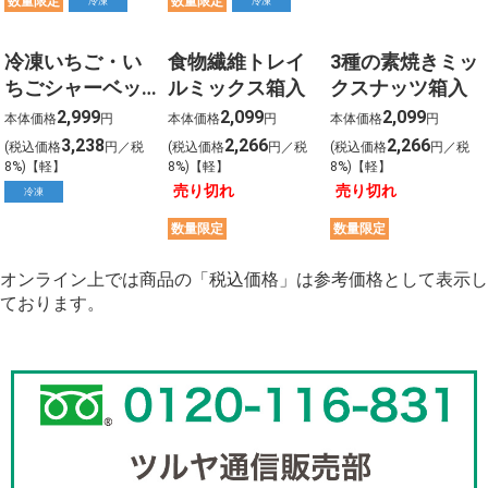
数量限定
数量限定
冷凍
冷凍
冷凍いちご・い
食物繊維トレイ
3種の素焼きミッ
ちごシャーベッ
ルミックス箱入
クスナッツ箱入
ト詰合せ
2,999
2,099
2,099
本体価格
円
本体価格
円
本体価格
円
3,238
2,266
2,266
(税込価格
円／税
(税込価格
円／税
(税込価格
円／税
8%)【軽】
8%)【軽】
8%)【軽】
売り切れ
売り切れ
冷凍
数量限定
数量限定
オンライン上では商品の「税込価格」は参考価格として表示し
ております。