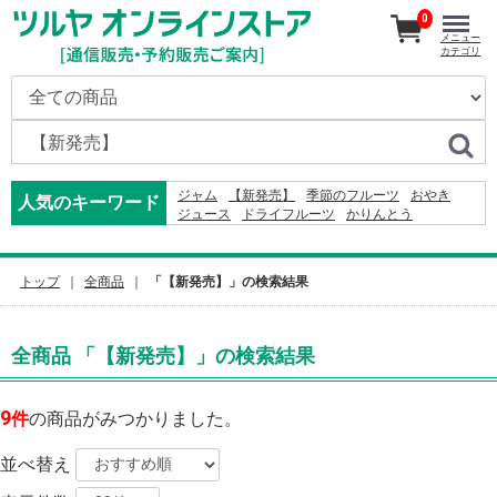
0
メニュー
カテゴリ
ジャム
【新発売】
季節のフルーツ
おやき
人気のキーワード
ジュース
ドライフルーツ
かりんとう
ドレッシング
2026
米
そば
りんご
オードブル
コーヒー
2027
りんごかりんとう
カレー
2024
レモン
ふりかけ
トップ
全商品
「【新発売】」の検索結果
全商品 「【新発売】」の検索結果
9
件
の商品がみつかりました。
並べ替え