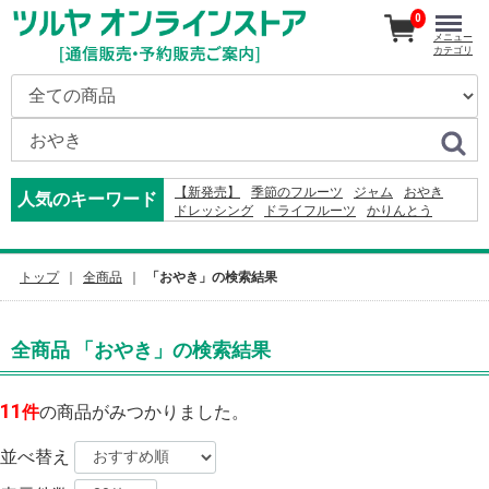
0
メニュー
カテゴリ
【新発売】
季節のフルーツ
ジャム
おやき
人気のキーワード
ドレッシング
ドライフルーツ
かりんとう
ジュース
米
2026
そば
りんご
2027
コーヒー
りんごかりんとう
オードブル
2024
カレー
野沢菜
レモン
トップ
全商品
「おやき」の検索結果
全商品 「おやき」の検索結果
11
件
の商品がみつかりました。
並べ替え