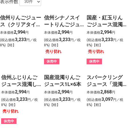
表示件数
信州りんごジュー
信州シナノスイ
国産・紅玉りん
ス（クリアタイ
ートりんごジュ
ごジュース混濁
プ）750ml×6本
ース混濁しぼり
しぼり７５０ml×
2,994
2,994
2,994
本体価格
円
本体価格
円
本体価格
円
７５０ml×6本
６本
3,233
3,233
3,233
(税込価格
円／税
(税込価格
円／税
(税込価格
円／税
8%)【軽】
8%)【軽】
8%)【軽】
売り切れ
売り切れ
休売中
休売中
信州ふじりんご
国産混濁りんご
スパークリング
ジュース混濁し
ジュース1L×6本
ジュース「混濁
ぼり７５０ml×６
果汁炭酸入り信
2,994
2,994
2,868
本体価格
円
本体価格
円
本体価格
円
本
州りんご100％」
3,233
3,233
3,097
(税込価格
円／税
(税込価格
円／税
(税込価格
円／税
270ml×12本
8%)【軽】
8%)【軽】
8%)【軽】
売り切れ
休売中