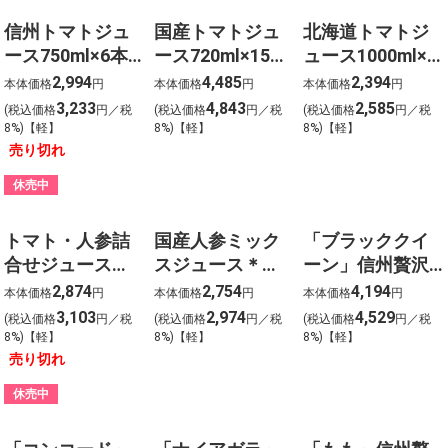
信州トマトジュ
国産トマトジュ
北海道トマトジ
ース750ml×6本
ース720ml×15本
ュース1000ml×6
(食塩無添加)
(食塩無添加)（濃
本(食塩無添加)
2,994
4,485
2,394
本体価格
円
本体価格
円
本体価格
円
縮還元）
3,233
4,843
2,585
(税込価格
円／税
(税込価格
円／税
(税込価格
円／税
8%)【軽】
8%)【軽】
8%)【軽】
売り切れ
休売中
トマト・人参詰
国産人参ミック
「ブラッククイ
合せジュース
スジュース＊
ーン」信州贅沢
750ml×6本
750ml×6本
搾りジュース
2,874
2,754
4,194
本体価格
円
本体価格
円
本体価格
円
500ml×6本
3,103
2,974
4,529
(税込価格
円／税
(税込価格
円／税
(税込価格
円／税
8%)【軽】
8%)【軽】
8%)【軽】
売り切れ
休売中