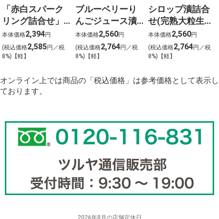
「赤白スパーク
ブルーベリーり
シロップ漬詰合
リング詰合せ」
んごジュース漬2
せ(完熟大粒生ブ
ワイン屋さんの
本 完熟大粒生
ルーベリーシロ
2,394
2,560
2,560
本体価格
円
本体価格
円
本体価格
円
ぶどうジュース
ブルーベリー使
ップ漬・りんご
2,585
2,764
2,764
(税込価格
円／税
(税込価格
円／税
(税込価格
円／税
500ｍｌ×6本
用
ジュース漬各1
8%)【軽】
8%)【軽】
8%)【軽】
本）
オンライン上では商品の「税込価格」は参考価格として表示し
ております。
2026年8月の店舗定休日