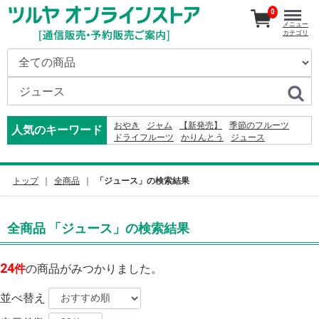
0
メニュー
カテゴリ
おやき
ジャム
【新発売】
季節のフルーツ
人気のキーワード
ドライフルーツ
かりんとう
ジュース
ドレッシング
米
2026
そば
りんご
カレー
コーヒー
2024
2027
りんごかりんとう
ふりかけ
レモン
ナッツ
トップ
全商品
「ジュース」の検索結果
全商品 「ジュース」の検索結果
24
件
の商品がみつかりました。
並べ替え