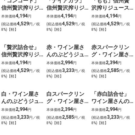
「コンコード」
「ナイアガラ」
「もも」信州贅
信州贅沢搾りジ
信州贅沢搾りジ
沢搾りジュース
ュース500ml×６
ュース500ml×６
500ml×６本
4,194
4,194
4,194
本体価格
円
本体価格
円
本体価格
円
本
本
4,529
4,529
4,529
(税込価格
円／税
(税込価格
円／税
(税込価格
円／税
8%)【軽】
8%)【軽】
8%)【軽】
「贅沢詰合せ」
赤・ワイン屋さ
赤スパークリン
信州贅沢搾りジ
んのぶどうジュ
グ・ワイン屋さ
ュース500ml×6
ース１L×６本
んのぶどうジュ
4,194
2,994
2,394
本体価格
円
本体価格
円
本体価格
円
本
ース500ｍｌ×６
4,529
3,233
2,585
(税込価格
円／税
(税込価格
円／税
(税込価格
円／税
本
8%)【軽】
8%)【軽】
8%)【軽】
白・ワイン屋さ
白スパークリン
「赤白詰合せ」
んのぶどうジュ
グ・ワイン屋さ
ワイン屋さんの
ース１L×６本
んのぶどうジュ
ぶどうジュース
2,994
2,394
2,994
本体価格
円
本体価格
円
本体価格
円
ース500ｍｌ×６
1L×6本
3,233
2,585
3,233
(税込価格
円／税
(税込価格
円／税
(税込価格
円／税
本
8%)【軽】
8%)【軽】
8%)【軽】