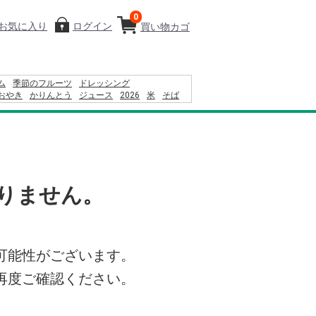
0
お気に入り
ログイン
買い物カゴ
ム
季節のフルーツ
ドレッシング
おやき
かりんとう
ジュース
2026
米
そば
ーヒー
2024
カレー
オードブル
レモン
ふりかけ
りません。
可能性がございます。
再度ご確認ください。