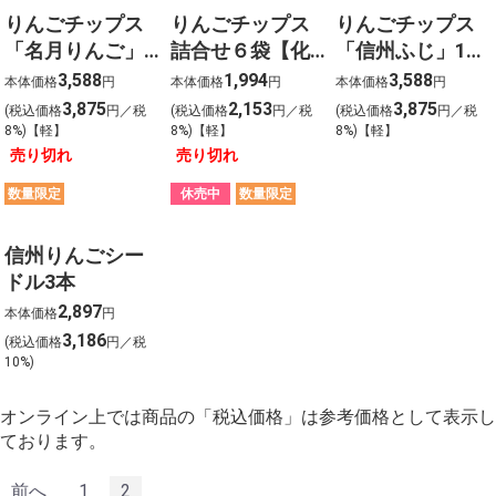
りんごチップス
りんごチップス
りんごチップス
「名月りんご」
詰合せ６袋【化
「信州ふじ」12
12袋
粧箱入】
袋
3,588
1,994
3,588
本体価格
円
本体価格
円
本体価格
円
3,875
2,153
3,875
(税込価格
円／税
(税込価格
円／税
(税込価格
円／税
8%)【軽】
8%)【軽】
8%)【軽】
売り切れ
売り切れ
数量限定
休売中
数量限定
信州りんごシー
ドル3本
2,897
本体価格
円
3,186
(税込価格
円／税
10%)
オンライン上では商品の「税込価格」は参考価格として表示し
ております。
前へ
1
2