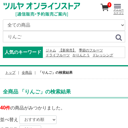
0
メニュー
カテゴリ
ジャム
【新発売】
季節のフルーツ
人気のキーワード
ドライフルーツ
かりんとう
ドレッシング
おやき
ジュース
2026
米
そば
りんご
2027
カレー
コーヒー
りんごかりんとう
2024
オードブル
レモン
ふりかけ
トップ
全商品
「りんご」の検索結果
全商品 「りんご」の検索結果
40
件
の商品がみつかりました。
並べ替え