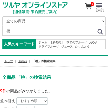
0
メニュー
カテゴリ
ジャム
【新発売】
季節のフルーツ
おやき
人気のキーワード
ドライフルーツ
ジュース
かりんとう
ドレッシング
2026
米
そば
りんご
オードブル
コーヒー
2027
りんごかりんとう
カレー
2024
レモン
ふりかけ
トップ
全商品
「桃」の検索結果
全商品 「桃」の検索結果
9
件
の商品がみつかりました。
並べ替え