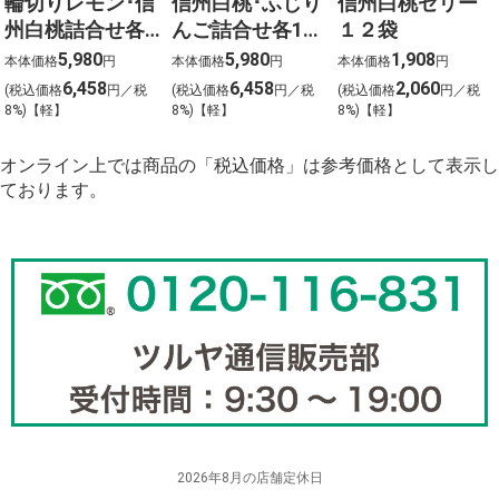
輪切りレモン･信
信州白桃･ふじり
信州白桃ゼリー
州白桃詰合せ各
んご詰合せ各10
１２袋
10袋 やわらか
袋 やわらかド
5,980
5,980
1,908
本体価格
円
本体価格
円
本体価格
円
ドライフルーツ
ライフルーツ
6,458
6,458
2,060
(税込価格
円／税
(税込価格
円／税
(税込価格
円／税
8%)【軽】
8%)【軽】
8%)【軽】
オンライン上では商品の「税込価格」は参考価格として表示し
ております。
2026年8月の店舗定休日