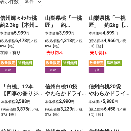
表示件数
信州輝々ｷﾗｷﾗ桃
山梨県桃「一桃
山梨県桃「一桃
約2.3kg【本州の
匠」 約
匠」 約2kg【本
み】【発送時期予
1.5kg【本州の
州のみ】【発送
5,999
3,999
4,599
本体価格
円
本体価格
円
本体価格
円
定：8月上旬よ
み】【発送時期
時期予定：7月下
6,478
4,318
4,966
(税込価格
円／税
(税込価格
円／税
(税込価格
円／税
り】
予定：7月下旬】
旬】
8%)【軽】
8%)【軽】
8%)【軽】
在庫：
有り
売り切れ
売り切れ
数量限定
送料無料
数量限定
送料無料
数量限定
送料無料
冷蔵
冷蔵
冷蔵
「白桃」12本
信州白桃10袋
信州白桃20袋
【四季の香りジ
やわらかドライ
やわらかドライ
ャム】ご家庭用
フルーツ
フルーツ
3,588
2,990
5,980
本体価格
円
本体価格
円
本体価格
円
段ボール入
3,875
3,229
6,458
(税込価格
円／税
(税込価格
円／税
(税込価格
円／税
8%)【軽】
8%)【軽】
8%)【軽】